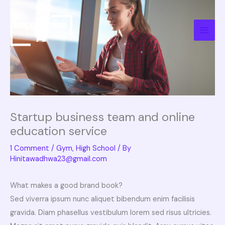
Skip
to
content
Startup business team and online
education service
1 Comment
/
Gym
,
High School
/ By
Hinitawadhwa23@gmail.com
What makes a good brand book?
Sed viverra ipsum nunc aliquet bibendum enim facilisis
gravida. Diam phasellus vestibulum lorem sed risus ultricies.